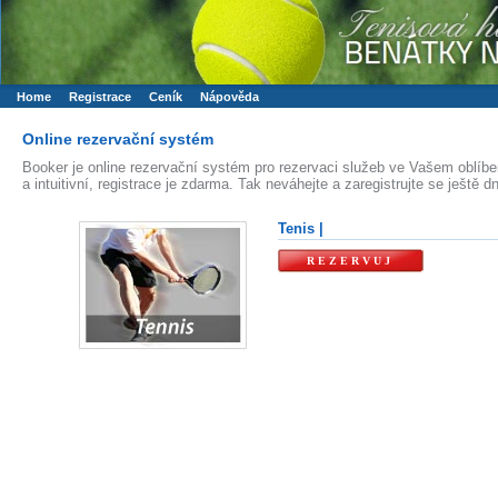
Booker online rezerva�n� syst�m
Nower systems s.r.o - Online rezerv
Rezervujse - Port�l pro online rezervace sportu
Sports booking system
Home
Registrace
Ceník
Nápověda
Online rezervační systém
Booker je online rezervační systém pro rezervaci služeb ve Vašem oblíb
a intuitivní, registrace je zdarma. Tak neváhejte a zaregistrujte se ještě d
Tenis |