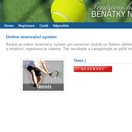
Booker online rezerva�n� syst�m
Nower systems s.r.o - Online rezerv
Rezervujse - Port�l pro online rezervace sportu
Sports booking system
Home
Registrace
Ceník
Nápověda
Online rezervační systém
Booker je online rezervační systém pro rezervaci služeb ve Vašem oblíb
a intuitivní, registrace je zdarma. Tak neváhejte a zaregistrujte se ještě d
Tenis |