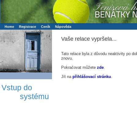
Booker online rezerva�n� syst�m
Nower systems s.r.o - Online rezerv
Rezervujse - Port�l pro online rezervace sportu
Sports booking system
Home
Registrace
Ceník
Nápověda
Vaše relace vypršela...
Tato relace byla z důvodu neaktivity po do
znovu.
Pokračovat můžete
zde
.
Jít na
přihlášovací stránku
.
Vstup do
systému