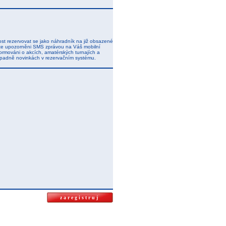
t rezervovat se jako náhradník na již obsazené
dete upozorněni SMS zprávou na Váš mobilní
ormováni o akcích, amatérských turnajích a
řípadně novinkách v rezervačním systému.