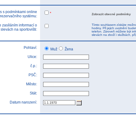
s s podmínkami online
*
Zobrazit obecné podmínky
rezervačního systému:
 zasíláním informací o
Tímto souhlasem získáte možnos
hodiny. Při jejich uvolnění bu
 slevách na sportovišti:
telefon. Zároveň můžete být inf
slevách na zboží i službách, p
Pohlaví:
Muž
Žena
Ulice:
č.p.:
PSČ:
Město:
Stát:
Datum narození: