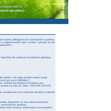
uživatel:
nepřihlášen
se budete přihlašovat do rezervačního systému.
 co nejjednodušší např. novakm, vyhnete se tak
zadáváním.
. Vyloučíte tím možnost nechtěného překlepu.
lní telefon. Na Vaše mobilní telefon bude
nutný pro první přihlášení.
e, zadejte jiný telefonní kontakt a pro
 zavolat na tato tel. čísla: +420 608 236 078,
ete navstěvovat a ke zvoleným sportům si vyberte
j email, dostanete na tuto adresu potvrzení
o rezervačního systému.
ména nebo hesla je možné jejich znovuzaslání