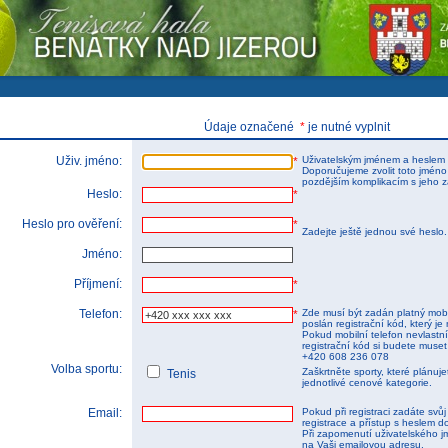
tems s.r.o - Online rezerva�n� syst�my
u
Sports booking system
Údaje označené
*
je nutné vyplnit
Uživ. jméno:
Uživatelským jménem a heslem 
*
Doporučujeme zvolit toto jméno
pozdějším komplikacím s jeho 
Heslo:
*
Heslo pro ověření:
*
Zadejte ještě jednou své heslo
Jméno:
Příjmení:
*
Telefon:
Zde musí být zadán platný mobi
*
poslán registrační kód, který je 
Pokud mobilní telefon nevlastnít
registrační kód si budete muset
+420 608 236 078
Volba sportu:
Zaškrtněte sporty, které plánuj
Tenis
jednotlivé cenové kategorie.
Email:
Pokud při registraci zadáte svů
registrace a přístup s heslem d
Při zapomenutí uživatelského j
na Vaši emailovou adresu.