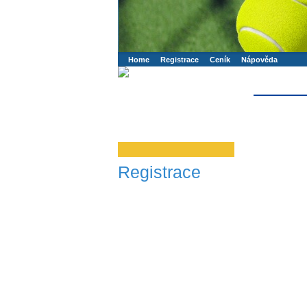
Booker online rezerva�n� syst�m
Nower sys
Rezervujse - Port�l pro online rezervace sport
Home
Registrace
Ceník
Nápověda
Registrace