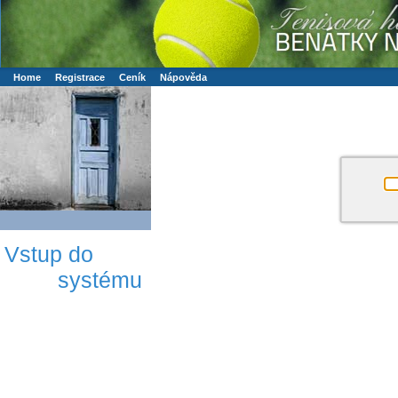
Booker online rezerva�n� syst�m
Nower systems s.r.o - Online rezerv
Rezervujse - Port�l pro online rezervace sportu
Sports booking system
Home
Registrace
Ceník
Nápověda
Vstup do
systému